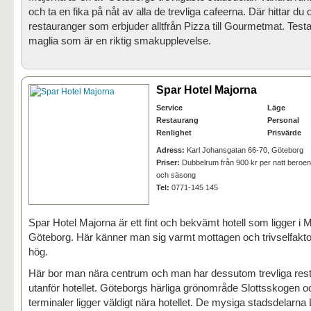
och ta en fika på nåt av alla de trevliga cafeerna. Där hittar du
restauranger som erbjuder alltfrån Pizza till Gourmetmat. Test
maglia som är en riktig smakupplevelse.
Spar Hotel Majorna
Service
Läge
Restaurang
Personal
Renlighet
Prisvärde
Adress:
Karl Johansgatan 66-70, Göteborg
Priser:
Dubbelrum från 900 kr per natt beroe
och säsong
Tel:
0771-145 145
Spar Hotel Majorna är ett fint och bekvämt hotell som ligger i M
Göteborg. Här känner man sig varmt mottagen och trivselfakt
hög.
Här bor man nära centrum och man har dessutom trevliga rest
utanför hotellet. Göteborgs härliga grönområde Slottsskogen o
terminaler ligger väldigt nära hotellet. De mysiga stadsdelarn