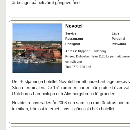
är beläget på bekvämt gångavstånd.
Novotel
Service
Läge
Restaurang
Personal
Renlighet
Prisvärde
Adress:
Klippan 1, Göteborg
Priser:
Dubbelrum från 1120 kr per natt bero
och säsong
Tel:
0771-145 145
Det 4- stjärninga hotellet Novotel har ett underbart läge precis 
Stena-terminalen. De 151 rummen har en härlig utsikt över va
Göteborgs hamninlopp och Älvsborgsbron i förgrunden.
Novotel renoverades år 2008 och samtliga rum är utrustade 
tekniken, trådlöst internet finns tillgängligt i hela hotellet.