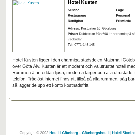
Hotel Kusten
Service
Läge
Restaurang
Personal
Renlighet
Prisvärde
Adress:
Kustgatan 10, Göteborg
Priser:
Dubbelrum från 690 kr beroende på s
veckodag.
Tel:
0771-145 145
Hotel Kusten ligger i den charmiga stadsdelen Majorna i Göteb
över Göta Älv. Kusten är ett modernt och välutrustat hotell me
Rummen är inredda i ljusa, moderna färger och alla utrustad
telefon. Trådlöst internet finns att tillgå på alla rummen, säg bara
så lägger de upp ett konto kostnadsfritt.
Copyright © 2008
Hotell i Göteborg – Göteborgshotell
|
Hotell Stockh