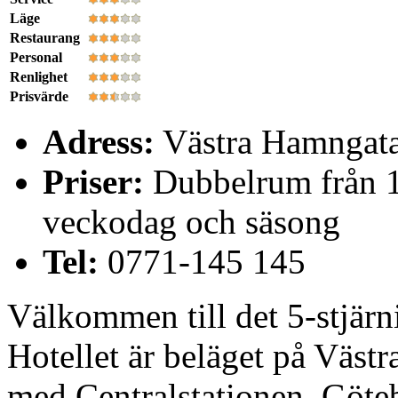
Läge
Restaurang
Personal
Renlighet
Prisvärde
Adress:
Västra Hamngata
Priser:
Dubbelrum från 1
veckodag och säsong
Tel:
0771-145 145
Välkommen till det 5-stjärni
Hotellet är beläget på Väst
med Centralstationen, Göte