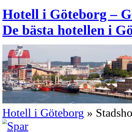
Hotell i Göteborg – G
De bästa hotellen i G
Hotell i Göteborg
»
Stadsho