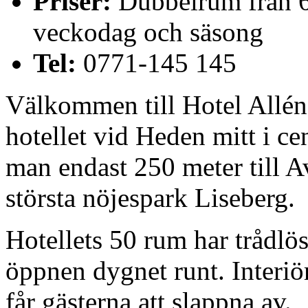
Priser:
Dubbelrum från 62
veckodag och säsong
Tel:
0771-145 145
Välkommen till Hotel Allén
hotellet vid Heden mitt i ce
man endast 250 meter till A
största nöjespark Liseberg.
Hotellets 50 rum har trådlös
öppnen dygnet runt. Interiör
får gästerna att slappna av.